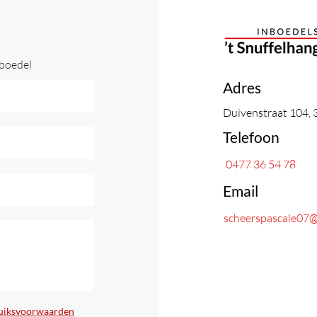
nboedel
Adres
Duivenstraat 104, 
Telefoon
0477 36 54 78
Email
scheerspascale07
uiksvoorwaarden