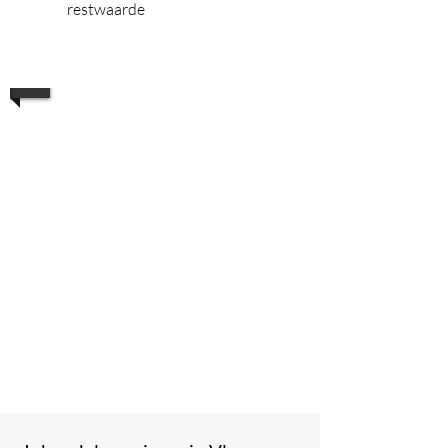
restwaarde
1/3