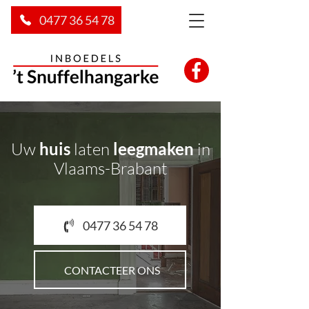
0477 36 54 78
Uw
huis
laten
leegmaken
in
Vlaams-Brabant
0477 36 54 78
CONTACTEER ONS